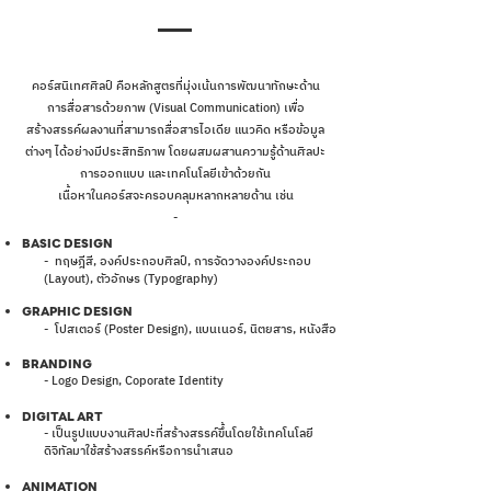
คอร์สนิเทศศิลป์ คือหลักสูตรที่มุ่งเน้นการพัฒนาทักษะด้าน
การสื่อสารด้วยภาพ (Visual Communication) เพื่อ
สร้างสรรค์ผลงานที่สามารถสื่อสารไอเดีย แนวคิด หรือข้อมูล
ต่างๆ ได้อย่างมีประสิทธิภาพ โดยผสมผสานความรู้ด้านศิลปะ
การออกแบบ และเทคโนโลยีเข้าด้วยกัน
เนื้อหาในคอร์สจะครอบคลุมหลากหลายด้าน เช่น
-
BASIC DESIGN
- ทฤษฎีสี, องค์ประกอบศิลป์, การจัดวางองค์ประกอบ
(Layout), ตัวอักษร (Typography)
GRAPHIC DESIGN
- โปสเตอร์ (Poster Design), แบนเนอร์, นิตยสาร, หนังสือ
BRANDING
- Logo Design, Coporate Identity
DIGITAL ART
- เป็นรูปแบบงานศิลปะที่สร้างสรรค์ขึ้นโดยใช้เทคโนโลยี
ดิจิทัลมาใช้สร้างสรรค์หรือการนำเสนอ
ANIMATION